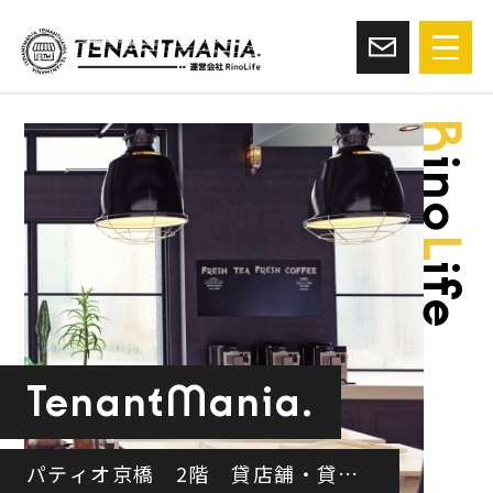
R
ino
L
ife
TenantMania.
パティオ京橋 2階 貸店舗・貸事