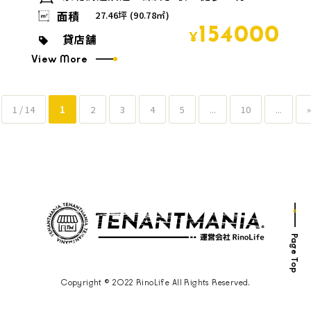
面積
27.46坪 (90.78㎡)
154000
貸店舗
¥
View More
1 / 14
1
2
3
4
5
...
10
...
»
Page Top
Copyright © 2022 RinoLife All Rights Reserved.