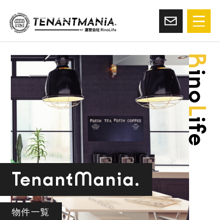
R
ino
L
ife
TenantMania.
物件一覧