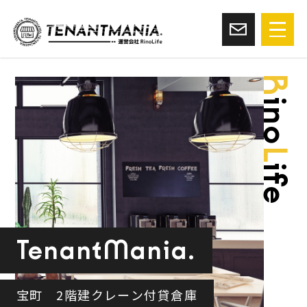
R
ino
L
ife
TenantMania.
宝町 2階建クレーン付貸倉庫