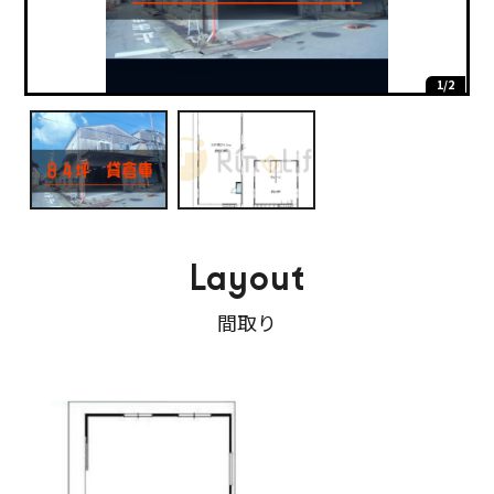
2/2
1/2
Layout
間取り