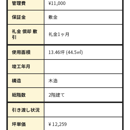
管理費
¥11,000
保証金
敷金
礼金 償却 敷
礼金1ヶ月
引
使用面積
13.46坪 (44.5㎡)
竣工年月
構造
木造
総階数
2階建て
引き渡し状況
坪単価
¥ 12,259