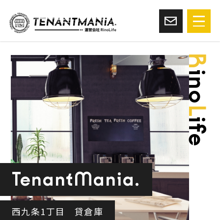
R
ino
L
ife
TenantMania.
西九条1丁目 貸倉庫