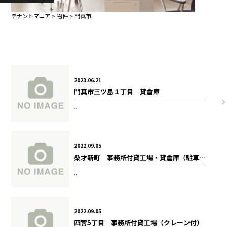
テナントマニア
>
物件
>
門真市
2023.06.21
門真市三ツ島１丁目 貸倉庫
...
2022.09.05
桑才新町 事務所付貸工場・貸倉庫（駐車
スペース2台あり）
...
2022.09.05
四宮5丁目 事務所付貸工場（クレーン付）