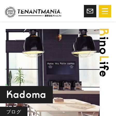
R
ino
L
ife
Kadoma
ブログ