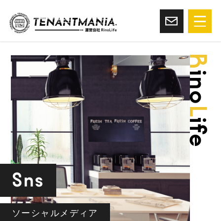
R
ino
L
ife
Sns
ソーシャルメディア