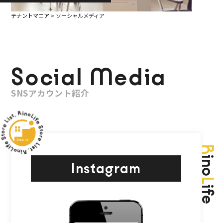
テナントマニア
>
ソーシャルメディア
Social Media
SNSアカウント紹介
R
ino
Instagram
L
ife