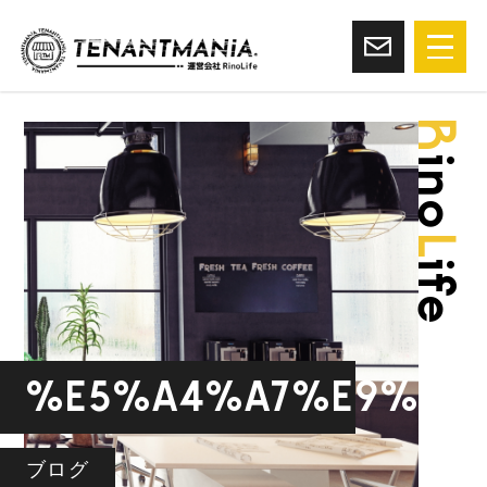
R
ino
L
ife
%e5%a4%a7%e9%98
ブログ