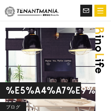
R
ino
L
ife
%e5%a4%a7%e9%98
ブログ