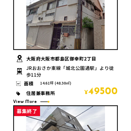
大阪府大阪市都島区御幸町2丁目
JRおおさか東線「城北公園通駅」より徒
歩11分
面積
14.61坪 (48.30㎡)
49500
住居兼事務所
¥
View More
募集終了