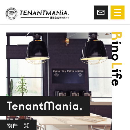
R
ino
L
ife
TenantMania.
物件一覧