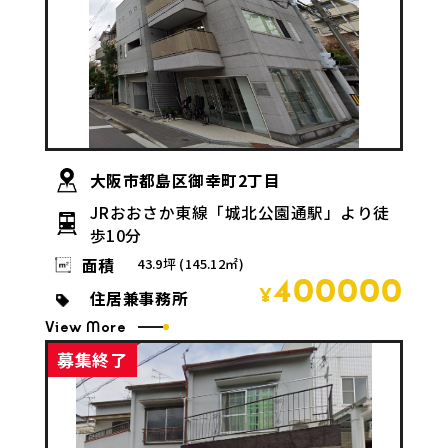
大阪市都島区御幸町2丁目
JRおおさか東線「城北公園通駅」より徒
歩10分
面積
43.9坪 (145.12㎡)
400000
住居兼事務所
¥
View More
募集終了