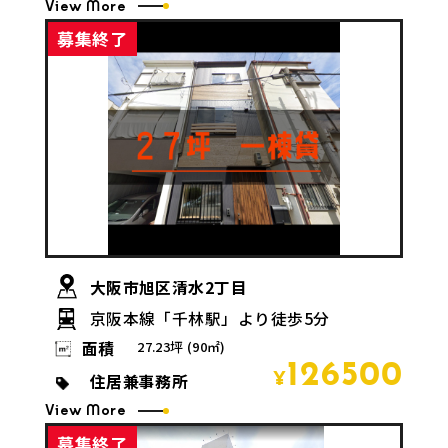
View More
募集終了
大阪市旭区清水2丁目
京阪本線「千林駅」より徒歩5分
面積
27.23坪 (90㎡)
126500
住居兼事務所
¥
View More
募集終了