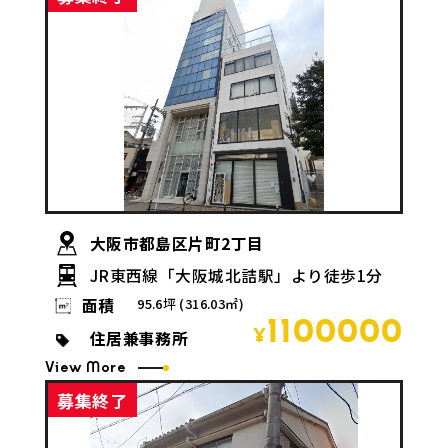
大阪市都島区片町2丁目
JR東西線「大阪城北詰駅」より徒歩1分
面積
95.6坪 (316.03㎡)
1100000
住居兼事務所
¥
View More
募集終了